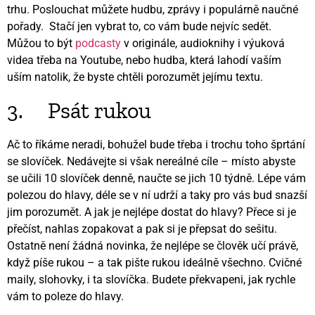
trhu. Poslouchat můžete hudbu, zprávy i populárně naučné
pořady. Stačí jen vybrat to, co vám bude nejvíc sedět.
Můžou to být
podcasty
v originále, audioknihy i výuková
videa třeba na Youtube, nebo hudba, která lahodí vaším
uším natolik, že byste chtěli porozumět jejímu textu.
3. Psát rukou
Ač to říkáme neradi, bohužel bude třeba i trochu toho šprtání
se slovíček. Nedávejte si však nereálné cíle – místo abyste
se učili 10 slovíček denně, naučte se jich 10 týdně. Lépe vám
polezou do hlavy, déle se v ní udrží a taky pro vás bud snazší
jim porozumět. A jak je nejlépe dostat do hlavy? Přece si je
přečíst, nahlas zopakovat a pak si je přepsat do sešitu.
Ostatně není žádná novinka, že nejlépe se člověk učí právě,
když píše rukou – a tak pište rukou ideálně všechno. Cvičné
maily, slohovky, i ta slovíčka. Budete překvapeni, jak rychle
vám to poleze do hlavy.