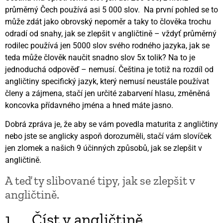
průměrný Čech používá asi 5 000 slov. Na první pohled se to
může zdát jako obrovský nepoměr a taky to člověka trochu
odradí od snahy, jak se zlepšit v angličtině – vždyť průměrný
rodilec používá jen 5000 slov svého rodného jazyka, jak se
teda může člověk naučit snadno slov 5x tolik? Na to je
jednoduchá odpověď – nemusí. Čeština je totiž na rozdíl od
angličtiny specifický jazyk, který nemusí neustále používat
členy a zájmena, stačí jen určité zabarvení hlasu, změněná
koncovka přídavného jména a hned máte jasno.
Dobrá zpráva je, že aby se vám povedla maturita z angličtiny
nebo jste se anglicky aspoň dorozuměli, stačí vám slovíček
jen zlomek a našich 9 účinných způsobů, jak se zlepšit v
angličtině.
A teď ty slibované tipy, jak se zlepšit v
angličtině.
1. Číst v angličtině