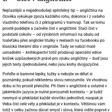
Nejčastější a nejjednodušeji splnitelný tip – angličtina na
člověka vykukuje zpoza každého rohu, dokonce i z vašeho
vlastního telefonu či z piktogramů v tramvaji. Tak se tomu
prostě poddejte a začněte číst v angličtině. Stačí číst v
podstatě cokoliv – od výrobních informací na obalu od
toaleťáku přes anglické titulky v reelsech na facebooku po
klasická literární díla v originále. Tady se nabízí malé
usnadnění – knihkupectví totiž prodávají speciální edice
knížek uzpůsobených právě pro výuku angličtiny – buď jsou
jejich texty zjednodušené, nebo jsou knihy dvojjazyčné.
Pořiďte si barevné lepíky, tužky a nebojte se dělat si
poznámky, pokud některému slovu nerozumíte. Ve vhodnou
dobu si ho prostě přeložíte. Při čtení v angličtině a ostatně v
jakémkoliv jazyce je nutné porozumět kontextu – je tudíž
nesmysl si překládat každé slovíčko jednotlivě, naopak je
třeba číst celé věty a překládat je v kontextu. Většinou vám
totiž v celku začnou dávat smysl i slova, která vidíte poprvé v