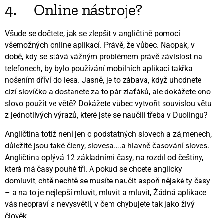
4. Online nástroje?
Všude se dočtete, jak se zlepšit v angličtině pomocí
všemožných online aplikací. Právě, že vůbec. Naopak, v
době, kdy se stává vážným problémem právě závislost na
telefonech, by bylo používání mobilních aplikací takřka
nošením dříví do lesa. Jasně, je to zábava, když uhodnete
cizí slovíčko a dostanete za to pár zlaťáků, ale dokážete ono
slovo použít ve větě? Dokážete vůbec vytvořit souvislou větu
z jednotlivých výrazů, které jste se naučili třeba v Duolingu?
Angličtina totiž není jen o podstatných slovech a zájmenech,
důležité jsou také členy, slovesa….a hlavně časování sloves.
Angličtina oplývá 12 základními časy, na rozdíl od češtiny,
která má časy pouhé tři. A pokud se chcete anglicky
domluvit, chtě nechtě se musíte naučit aspoň nějaké ty časy
– a na to je nejlepší mluvit, mluvit a mluvit, Žádná aplikace
vás neopraví a nevysvětlí, v čem chybujete tak jako živý
člověk.