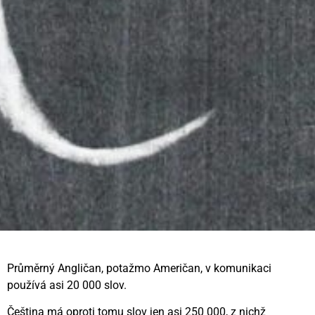
Průměrný Angličan, potažmo Američan, v komunikaci
používá asi 20 000 slov.
Čeština má oproti tomu slov jen asi 250 000, z nichž