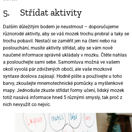
5. Střídat aktivity
Dalším důležitým bodem je neustrnout – doporučujeme
různorodé aktivity, aby se váš mozek trochu probral a taky se
trochu pobavil. Nestačí se zaměřit jen na čtení nebo na
poslouchání, musíte aktivity střídat, aby se vám nově
naučené informace správně ukládaly v mozku. Čtěte nahlas
a poslouchejte sami sebe. Samomluva možná ve vašem
okolí vyvolá pár zdvižených obočí, ale vaše mozkové
syntaxe doslova zajásají. Hodně pište a používejte u toho
barvy, zkoušejte mnemotechnické pomůcky a myšlenkové
mapy. Jednoduše zkuste střídat formy učení, lidský mozek
totiž nasává informace hned 5 různými smysly, tak proč z
nich nevyužít co nejvíc.